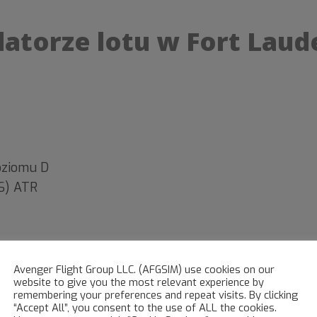
atorze lotu w Fort Laud
oziomu D
FS) ATR
320 poziomu 5
Avenger Flight Group LLC. (AFGSIM) use cookies on our
website to give you the most relevant experience by
remembering your preferences and repeat visits. By clicking
“Accept All”, you consent to the use of ALL the cookies.