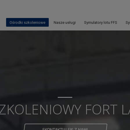
Ośrodki szkoleniowe
Nasze usługi
Symulatory lotu FFS
Sy
ZKOLENIOWY FORT 