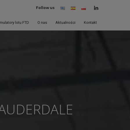
Follow us
English
Spanish
Polski
(United
(Polska)
States)
mulatory lotu FTD
O nas
Aktualności
Kontakt
LAUDERDALE