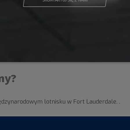
SKONTAKTUJ SIĘ Z NAMI
my?
iędzynarodowym lotnisku w Fort Lauderdale. .