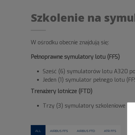
Szkolenie na symul
W ośrodku obecnie znajdują się:
Pełnoprawne symulatory lotu (FFS)
Sześć (6) symulatorów lotu A320 p
Jeden (1) symulator pełnego lotu (F
Trenażery lotnicze (FTD)
Trzy (3) symulatory szkoleniowe A
ALL
AIRBUS FFS
AIRBUS FTD
ATR FFS