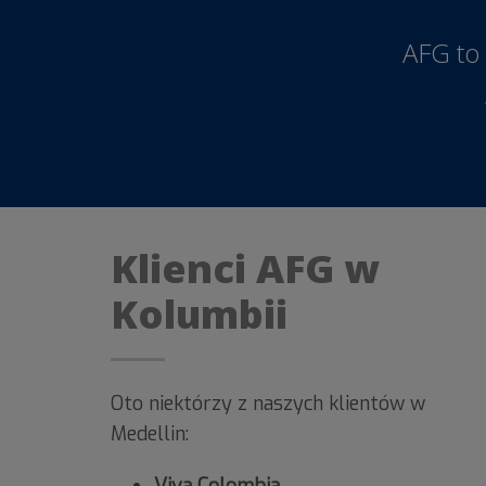
AFG to
Klienci AFG w
Kolumbii
Oto niektórzy z naszych klientów w
Medellin:
Viva Colombia