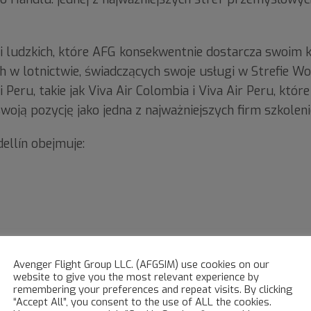
h i ludzkich, które AFG konsekwentnie dostarcza swoim
h w lotnictwie, świadczących swoje usługi w Strefie W
 Peru, takie jak Viva Air Colombia i Viva Air Peru, któ
oją pozycję jako jedna z najważniejszych firm szkolen
ellín obejmuje:
Avenger Flight Group LLC. (AFGSIM) use cookies on our
website to give you the most relevant experience by
remembering your preferences and repeat visits. By clicking
iwość pomieszczenia jeszcze jednego symulatora pełne
“Accept All”, you consent to the use of ALL the cookies.