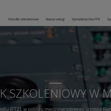
Ośrodki szkoleniowe
Nasze usługi
Symulatory lotu FFS
Sy
K SZKOLENIOWY W
M
andlu (FTZ), w pobliżu międzynarodowego lotniska Rio