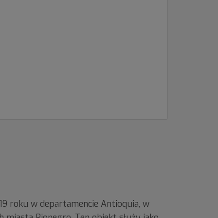
19 roku w departamencie Antioquia, w
 miasta Rionegro. Ten obiekt służy jako