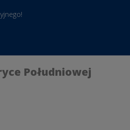
yjnego!
i
ryce Południowej