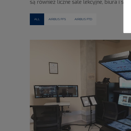
są również liczne sale lekcyjne, biura i sal
ALL
AIRBUS FFS
AIRBUS FTD