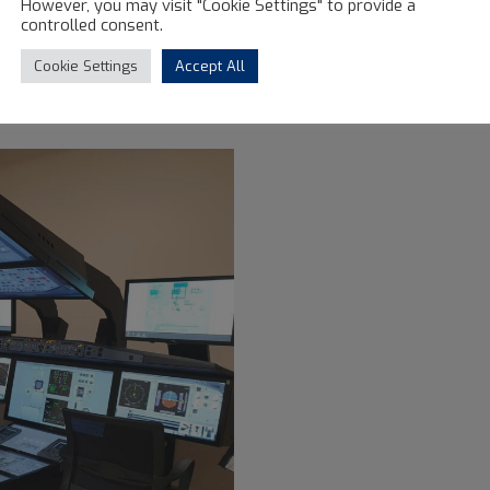
However, you may visit "Cookie Settings" to provide a
a konferencyjna.
controlled consent.
Cookie Settings
Accept All