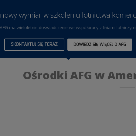
 nowy wymiar w szkoleniu lotnictwa komerc
AFG ma wieloletnie doświadczenie we współpracy z liniami lotniczym
SKONTAKTUJ SIĘ TERAZ
DOWIEDZ SIĘ WIĘCEJ O AFG
Ośrodki AFG w Ame