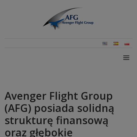
English
Spanish
Pols
(United
(Pol
States)
Avenger Flight Group
(AFG) posiada solidną
strukturę finansową
oraz głębokie