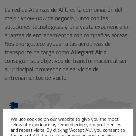
La red de Alianzas de AFG es la combinación del
mejor
know-how
de negocio, junto con las
soluciones tecnológicas y una vasta experiencia en
alianzas de entrenamientos con compañías aéreas.
N
os enorgullece ayudar a las aerolíneas de
transporte de carga como
Allegiant Air
a
conseguir sus objetivos de transformación, a
l ser
su principal proveedor de servicios de
entrenamientos de vuelo.
We use cookies on our website to give you the most
relevant experience by remembering your preferences
and repeat visits. By clicking “Accept All”, you consent to
the use of ALL the cookies. However, you may visit