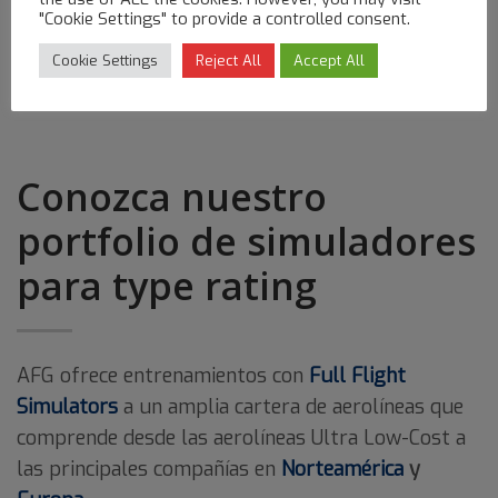
"Cookie Settings" to provide a controlled consent.
Cookie Settings
Reject All
Accept All
Conozca nuestro
portfolio de simuladores
para type rating
AFG ofrece entrenamientos con
Full Flight
Simulators
a un amplia cartera de aerolíneas que
comprende desde las aerolíneas Ultra Low-Cost a
las principales compañías en
Norteamérica
y