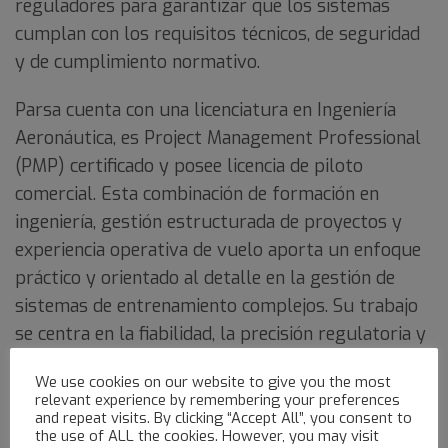
reguladores para garantizar que los sistemas
cumplan con los requisitos técnicos, de seguridad
y de cumplimiento normativo.
Parsa cuenta con una licenciatura en Ingeniería
Aeronáutica, es Project Management Professional
(PMP) certificado y posee licencia de piloto
comercial. Esta combinación de formación en
ingeniería, gestión estructurada de proyectos y
experiencia operativa de vuelo aporta un enfoque
práctico y orientado al detalle en la gestión de
sistemas de entrenamiento complejos. Su trabajo
se centra en la fiabilidad, la precisión regulatoria y
la operatividad a largo plazo de activos de
We use cookies on our website to give you the most
simulación de alto valor.
relevant experience by remembering your preferences
and repeat visits. By clicking “Accept All”, you consent to
the use of ALL the cookies. However, you may visit