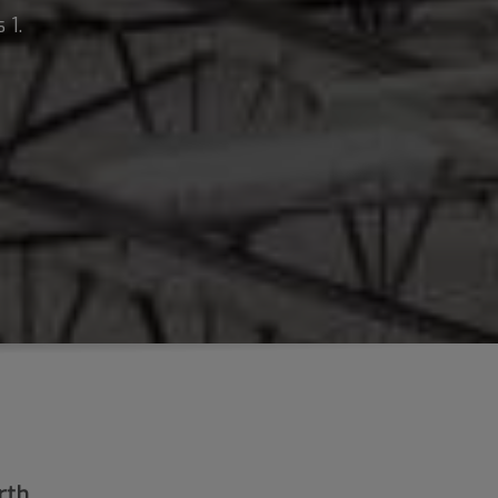
 1.
rth
.