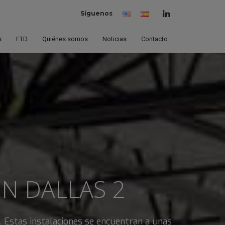
Síguenos
Inglés
Español
(España)
s
FTD
Quiénes somos
Noticias
Contacto
EN
DALLAS 2
 Estas instalaciones se encuentran a unas