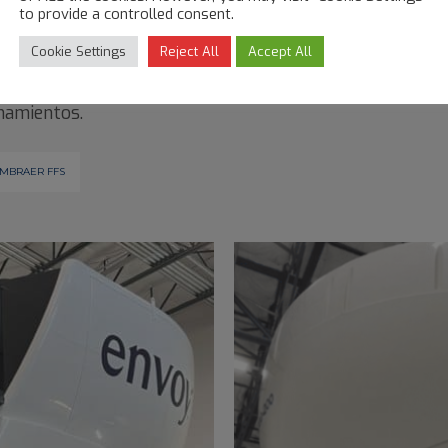
l
departamento de entrenamiento de tripulantes de cab
to provide a controlled consent.
ciones, usando door trainers
Boeing 767
y
777
y el cor
Cookie Settings
Reject All
Accept All
o edificio de Dallas 2 para su
sede central
y centro de 
namientos.
MBRAER FFS