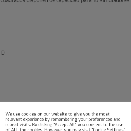
 cuadrados disponen de capacidad para 18 simuladores
 D
We use cookies on our website to give you the most
 ATI
(principal aerolínea de Amazon Prime Air) y
Easter
relevant experience by remembering your preferences and
repeat visits. By clicking “Accept All”, you consent to the use
of ALL the cookies. However, you may visit "Cookie Settings"