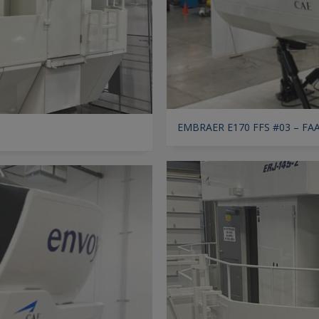
EMBRAER E170 FFS #03 – FAA