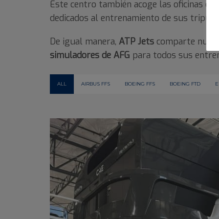
Este centro también acoge las oficinas de
dedicados al entrenamiento de sus tripula
De igual manera,
ATP Jets
comparte nuestr
simuladores de AFG
para todos sus entre
ALL
AIRBUS FFS
BOEING FFS
BOEING FTD
E