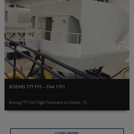
BOEING 777 FFS – FAA 1751
Boeing 777 Full Flight Simulator en Dallas, TX...