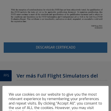
DESCARGAR CERTIFICADO
Ver más Full Flight Simulators del
FFS
Avenger Flight Group
We use cookies on our website to give you the most
ALL
AIRBUS FFS
ATR FFS
BOEING FFS
EMBRAER FFS
relevant experience by remembering your preferences
and repeat visits. By clicking “Accept All”, you consent to
the use of ALL the cookies. However, you may visit