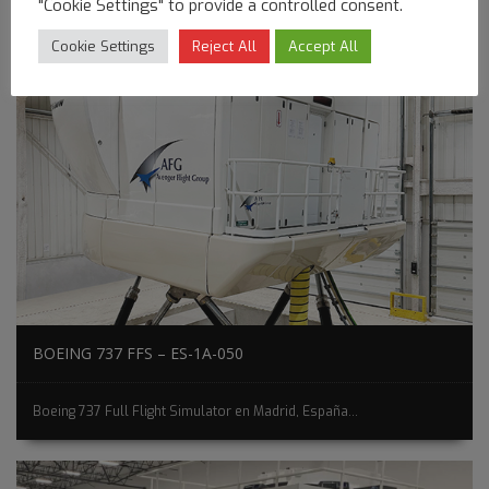
"Cookie Settings" to provide a controlled consent.
Cookie Settings
Reject All
Accept All
BOEING 737 FFS – ES-1A-050
Boeing 737 Full Flight Simulator en Madrid, España...