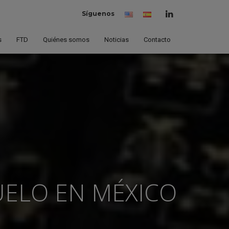
Síguenos
Inglés
Español
(España)
s
FTD
Quiénes somos
Noticias
Contacto
UELO EN
MÉXICO