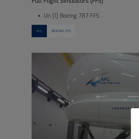
Full Flight Simulators (FFS)
Un (1) Boeing 787 FFS
ALL
BOEING FFS