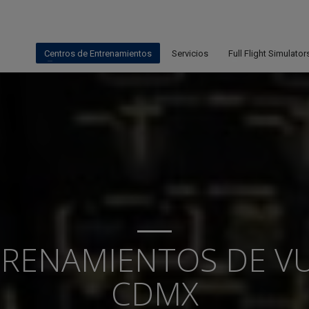
Centros de Entrenamientos
Servicios
Full Flight Simulator
TRENAMIENTOS DE V
CDMX