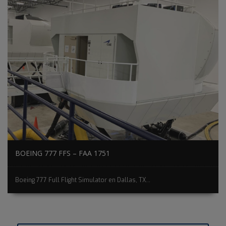
BOEING 777 FFS – FAA 1751
Boeing 777 Full Flight Simulator en Dallas, TX...