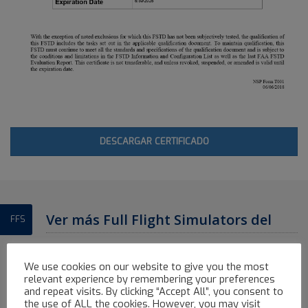
DESCARGAR CERTIFICADO
Ver más Full Flight Simulators del
FFS
Avenger Flight Group
We use cookies on our website to give you the most
ALL
AIRBUS FFS
ATR FFS
BOEING FFS
EMBRAER FFS
relevant experience by remembering your preferences
and repeat visits. By clicking “Accept All”, you consent to
the use of ALL the cookies. However, you may visit