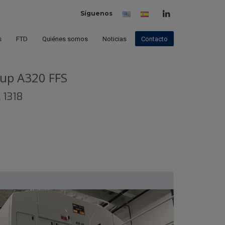
Síguenos
Inglés
Español
(España)
s
FTD
Quiénes somos
Noticias
Contacto
oup A320 FFS
 1318