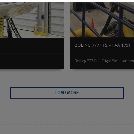
BOEING 777 FFS – FAA 1751
Boeing 777 Full Flight Simulator en 
LOAD MORE