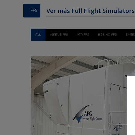
Ver más Full Flight Simulator
FFS
ALL
AIRBUS FFS
ATR FFS
BOEING FFS
EMBR