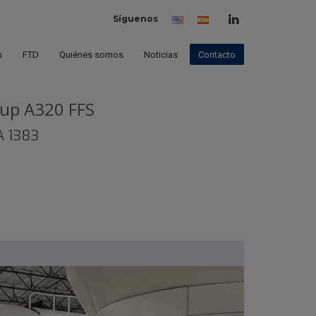
Síguenos
Inglés
Español
(España)
s
FTD
Quiénes somos
Noticias
Contacto
oup A320 FFS
A 1383