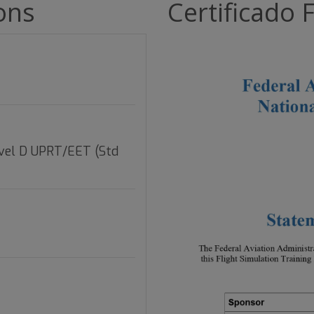
ions
Certificado 
evel D UPRT/EET (Std