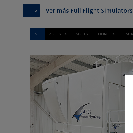
Ver más Full Flight Simulator
FFS
ALL
AIRBUS FFS
ATR FFS
BOEING FFS
EMBR