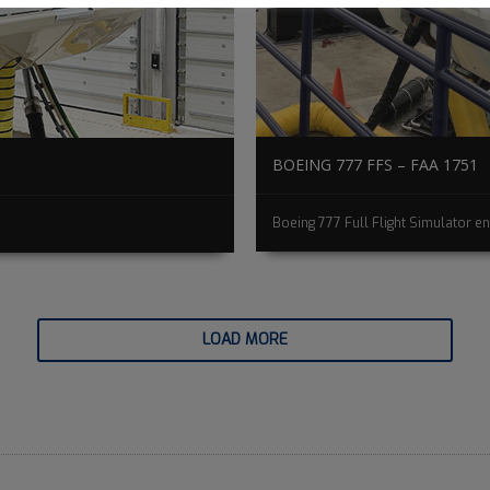
BOEING 777 FFS – FAA 1751
Boeing 777 Full Flight Simulator en 
LOAD MORE