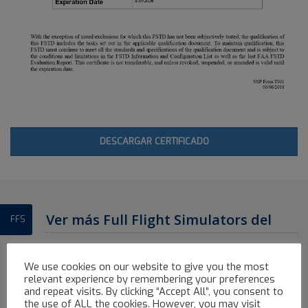
DESCARGAR CERTIFICADO
Ver más Full Flight Simulators del
FFS
Avenger Flight Group
We use cookies on our website to give you the most
ALL
AIRBUS FFS
ATR FFS
BOEING FFS
EMBRAER FFS
relevant experience by remembering your preferences
and repeat visits. By clicking “Accept All”, you consent to
the use of ALL the cookies. However, you may visit