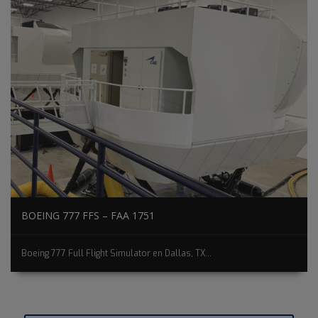
BOEING 777 FFS – FAA 1751
Boeing 777 Full Flight Simulator en Dallas, TX...