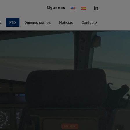
Síguenos
Inglés
Español
(España)
s
FTD
Quiénes somos
Noticias
Contacto