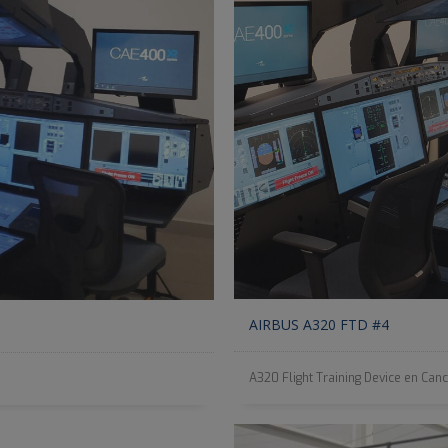
AIRBUS A320 FTD #4
A320 Flight Training Device en Canc