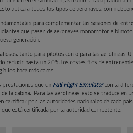
ripulación en el simulador, así como su adaptación a la
 Esto aplica a todos los tipos de aeronaves, con indepen
ndamentales para complementar las sesiones de entre
diantes que pasan de aeronaves monomotor a bimotor y,
ueva generación.
osos, tanto para pilotos como para las aerolíneas. Una
do reducir hasta un 20% los costes fijos de entrenami
ía los hace más caros.
 prestaciones que un
Full Flight Simulator
con la difer
o de la cabina. Para las aerolíneas, esto se traduce en 
 certificar por las autoridades nacionales de cada paí
que está certificada por la autoridad competente.