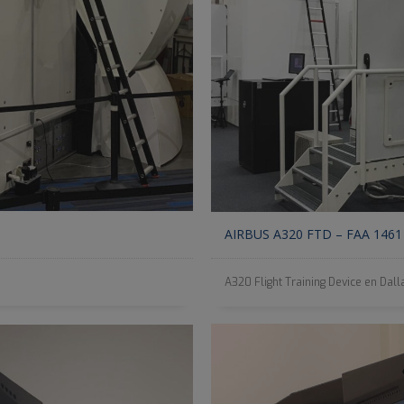
AIRBUS A320 FTD – FAA 1461
A320 Flight Training Device en Dalla