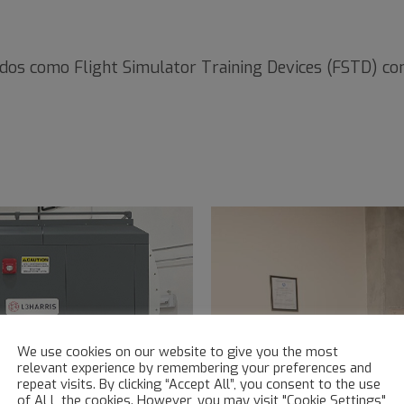
os como Flight Simulator Training Devices (FSTD) con l
We use cookies on our website to give you the most
relevant experience by remembering your preferences and
repeat visits. By clicking “Accept All”, you consent to the use
of ALL the cookies. However, you may visit "Cookie Settings"