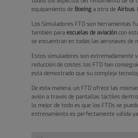
todos los aspectos del rendimiento de la t
equipamiento de
Boeing
a otro de
Airbus
.
Los Simuladores FTD son herramientas fu
también para
escuelas de aviación
con estu
se encuentran en todas las aeronaves de n
Estos simuladores son extremadamente vali
reducción de costes: los FTD han consegui
está demostrado que su compleja tecnolog
De esta manera, un FTD ofrece las mismas
avión a través de pantallas táctiles dentr
lo mejor de todo es que los FTDs se pueden
entrenamiento es perfectamente válida ya 