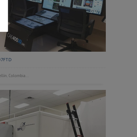
07FTD
llín, Colombia....